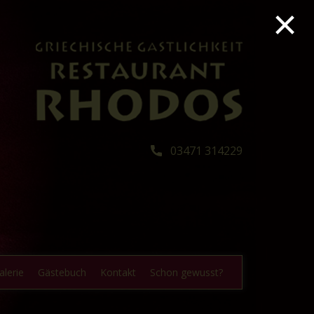
×
03471 314229
alerie
Gästebuch
Kontakt
Schon gewusst?