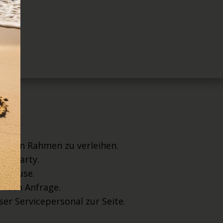
arischen Rahmen zu verleihen.
der Party.
zu Hause.
b nach Anfrage.
ser Servicepersonal zur Seite.