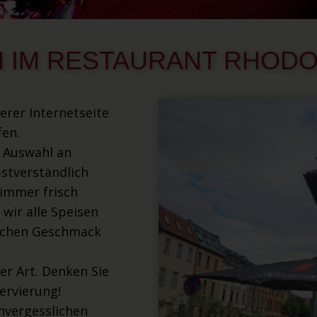
N IM RESTAURANT RHOD
erer Internetseite
en.
e Auswahl an
bstverständlich
 immer frisch
 wir alle Speisen
lichen Geschmack
ler Art. Denken Sie
ervierung!
nvergesslichen