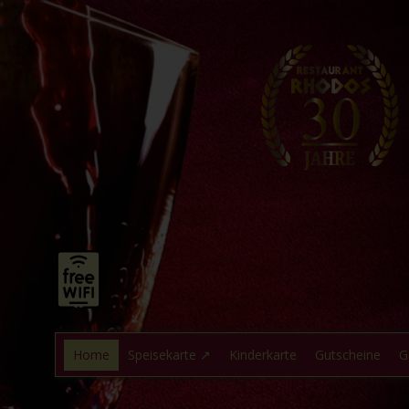
Home
Speisekarte ↗
Kinderkarte
Gutscheine
G