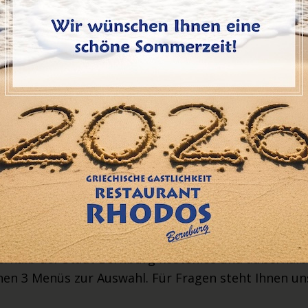
BUFFETSERVICE
ideale Partner, Ihrem festlichen Anlass einen kulin
eburtstagsfeier, Hochzeit, Firmenfest, Gala-Diner o
Sie einen mediterranen kulinarischen Genuss auch 
nerhalb der Stadt Bernburg kostenlos und außerhal
nen 3 Menüs zur Auswahl. Für Fragen steht Ihnen un