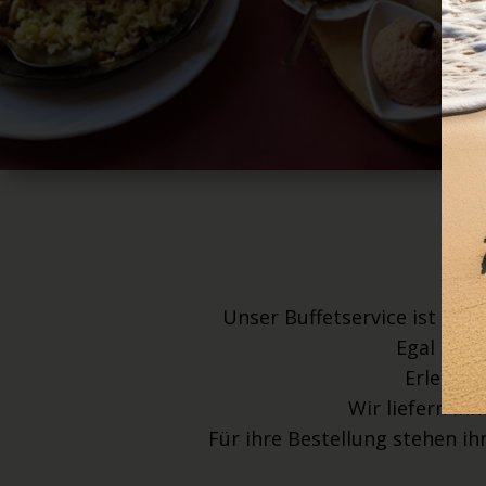
Unser Buffetservice ist der 
Egal ob G
Erleben 
Wir liefern in
Für ihre Bestellung stehen ih